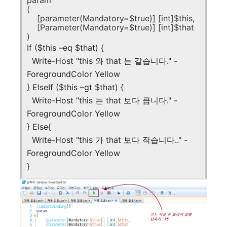
param
(
[parameter(Mandatory=$true)] [int]$this,
[Parameter(Mandatory=$true)] [int]$that
)
If ($this –eq $that) {
Write-Host "this 와 that 는 같습니다." -
ForegroundColor Yellow
} ElseIf ($this –gt $that) {
Write-Host "this 는 that 보다 큽니다." -
ForegroundColor Yellow
} Else{
Write-Host "this 가 that 보다 작습니다.." -
ForegroundColor Yellow
}