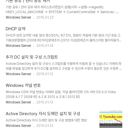
기본 공유 / 관리 공유 제거
- Windows Server 2003 sp2 다운로드
기본 공유 / 관리 공유 제거 레지스트리편집기 실행(시작->실행->regedit)
HKEY_LOCAL_MACHINE → SYSTEM → CurrentControlSet → Services -
>Lanmanserver의 parameters - parameters 클릭 후 오른쪽 윈도우 영역에서 마우
Windows Server
2015.01.22
스 오른쪽버튼을 눌러 새로만들기의 DWORD값을 선택합니다. - 새로 추가될 항목이 생기
면 각 OS에 맞는 이름을 아래를 참고하여 입력하고 레지스트리 편집기를 닫음.
DHCP 요약
AutoShareWks : Windows XP/Windows 2000 Pro/Windows Vista/Windows
DHCP 완전 요약한 내용 임대 갱신50%, 87.5%, 컴퓨터 켜질때 기본 임대 기간 8일 고
7/8/8.1 인 경우 AutoShareServer : Windows 2000/2003/2008/2012 Server
가용성분할범위 (2008 R2까지)장애조치 (2012 이상)장애조치 클러스터링 필터허용거부
인 경우 - 위와..
예약MACGETMAC /V /S GETMAC /Varp -a DHCP 데이터베이스
Windows Server
2015.01.14
Windows\dhcp\dhcp.mdb로그파일용량 : 70m각 요일별로 나누기
추가 DC 설치 및 구성 스크립트
Active Directory 설치 및 구성시 스크립트를 이용하여 자동화 할 수 있습니다. 아래의 파
워쉘 파일을 참고하여 추가 DC를 설치하고 구성할 수 있으며 수정이 필요한 것은 수정후 활
용하면 되겠습니다. - 참고 [Windows Server] - 2012 R2 Active Directory 설치 및
Windows Server
2015.01.13
구성 해당 파일의 내용은 아래와 같음. # # AD DS 배포용 Windows PowerShell 스크
립트 # Import-Module ADDSDeployment Install-ADDSDomainController `
Windows 커널 번호
-NoGlobalCatalog:$false ` -CreateDnsDelegation:$false ` -Credential
Windows OS의 커널 번호는 아래와 같음. 커널 클라이언트 OS 서버 OS 6.0 Vista
(Get-Credential) ` -CriticalReplicati..
2008 6.1 7 2008 R2 6.2 8 2012 6.3 8.1 2012 R2
Windows Server
2015.01.13
Active Directory 자식 도메인 설치 및 구성
Active Directory 자식 도메인 설치 및 구성 방법에 대한 영상
Windows Server
2015.01.13