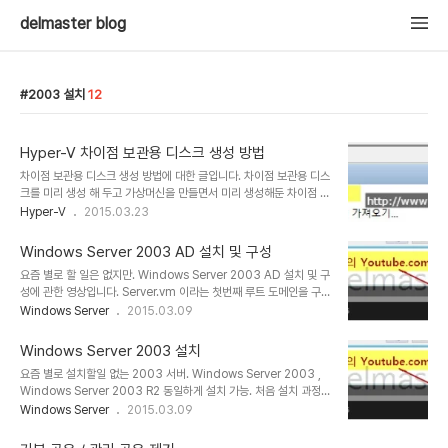
delmaster blog
2003 설치
12
Hyper-V 차이점 보관용 디스크 생성 방법
차이점 보관용 디스크 생성 방법에 대한 글입니다. 차이점 보관용 디스
크를 미리 생성 해 두고 가상머신을 만들면서 미리 생성해둔 차이점 보
관용 디스크를 선택할 수 있겠습니다. 아래는 생성 순서입니다. 1. 우
Hyper-V
2015.03.23
측 작업패널의 새로만들기 2. 하드디스크 선택 3. 다음 4. 2008 R2,
7 까지는 VHD선택 2012와 8은 VHDX 선택 5. 차이점보관용 선택
Windows Server 2003 AD 설치 및 구성
6. 가상 하드디스크의 이름 입력 후 저장위치 찾아보기 7. 저장 위치
요즘 별로 할 일은 없지만. Windows Server 2003 AD 설치 및 구
선택 후 폴더 선택 8. 위치 확인 9. 원본(부모) 가상하드디스크 찾아보
성에 관한 영상입니다. Server.vm 이라는 첫번째 루트 도메인을 구
기 10. 부모 디스크 선택 11. 선택한 디스크 확인 12. 반드시 요약 정보
성하는 방법에 대한 영상이며, 2003 설치 시디가 필요합니다. [관련
Windows Server
2015.03.09
확인하여 잘못 선택/입력한것이 없는지 살펴봅시다!!!
글][Windows Server] - Windows Server 2003 sp2 다운로
드
Windows Server 2003 설치
요즘 별로 설치할일 없는 2003 서버. Windows Server 2003 ,
Windows Server 2003 R2 동일하게 설치 가능. 처음 설치 과정
진행할때는 키보드 입력으로 진행해야하고 만약 설치 미디어가 2장의
Windows Server
2015.03.09
CD로 구성되어 있다면 CD1번으로 설치하고 바탕화면 뜨면 2번째
CD넣고 계속 진행하면 됨. iso 파일 다운로드[Windows Server]