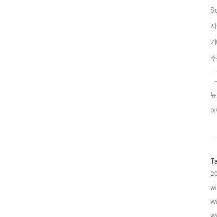
S
시
기
수
뉴
이
T
20
wi
Wi
Wi