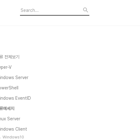
류 전체보기
yper-V
indows Server
owerShell
indows EventID
류메세지
nux Server
indows Client
Windows10