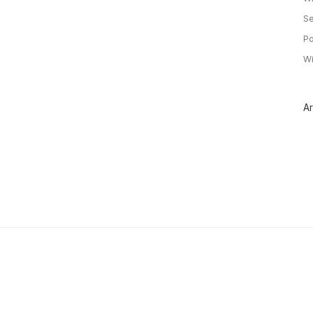
Se
Po
Wi
Ar