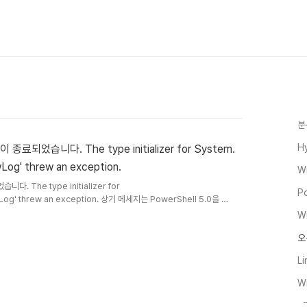
분
H
료되었습니다. The type initializer for System.
og' threw an exception.
W
 The type initializer for
P
Log' threw an exception. 상기 메세지는 PowerShell 5.0을 설
았을때 발생됩니다. .NET Framework 4.5 이상의 버전 설치로 해
W
오
Li
W