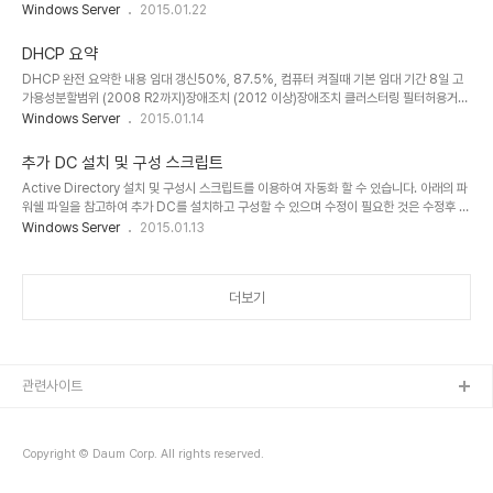
>Lanmanserver의 parameters - parameters 클릭 후 오른쪽 윈도우 영역에서 마우
Windows Server
2015.01.22
스 오른쪽버튼을 눌러 새로만들기의 DWORD값을 선택합니다. - 새로 추가될 항목이 생기
면 각 OS에 맞는 이름을 아래를 참고하여 입력하고 레지스트리 편집기를 닫음.
DHCP 요약
AutoShareWks : Windows XP/Windows 2000 Pro/Windows Vista/Windows
DHCP 완전 요약한 내용 임대 갱신50%, 87.5%, 컴퓨터 켜질때 기본 임대 기간 8일 고
7/8/8.1 인 경우 AutoShareServer : Windows 2000/2003/2008/2012 Server
가용성분할범위 (2008 R2까지)장애조치 (2012 이상)장애조치 클러스터링 필터허용거부
인 경우 - 위와..
예약MACGETMAC /V /S GETMAC /Varp -a DHCP 데이터베이스
Windows Server
2015.01.14
Windows\dhcp\dhcp.mdb로그파일용량 : 70m각 요일별로 나누기
추가 DC 설치 및 구성 스크립트
Active Directory 설치 및 구성시 스크립트를 이용하여 자동화 할 수 있습니다. 아래의 파
워쉘 파일을 참고하여 추가 DC를 설치하고 구성할 수 있으며 수정이 필요한 것은 수정후 활
용하면 되겠습니다. - 참고 [Windows Server] - 2012 R2 Active Directory 설치 및
Windows Server
2015.01.13
구성 해당 파일의 내용은 아래와 같음. # # AD DS 배포용 Windows PowerShell 스크
립트 # Import-Module ADDSDeployment Install-ADDSDomainController `
-NoGlobalCatalog:$false ` -CreateDnsDelegation:$false ` -Credential
더보기
(Get-Credential) ` -CriticalReplicati..
관련사이트
Copyright © Daum Corp. All rights reserved.