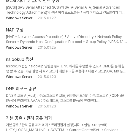
iSCSI 서버 및 클라이언트 구성
prep (인프라스트럭처 작업 마스터에서 실행) * adprep /domainprep /gpprep *
[iSCSI] SAS(Serial Attached SCSI)와 SATA(Serial ATA, Serial Advanced
RODC prep * adprep /rodcprep 아래의 순서를 따라 진행하면 됩니다..
Technology Attachment)와 같은 여러 프로토콜을 사용하여 디스크 컨트롤러가 디스
크 드라이브와 통신. 이러한 프로토콜은 읽기 및 쓰기 요청과 같은 명령이 패키지되어 컨트
Windows Server
2015.01.27
롤러와 디스크 드라이브 간에 전송되는 방법을 결정하는 미리 정의된 표준. iSCSI 프로토콜
은 TCP/IP 패킷에서 SCSI 명령을 캡슐화하여 SCSI 표준을 확장합니다. 이러한 명령은
NAP 구성
TCP/IP 네트워크를 통해 전송되므로 서버가 SAN(저장 영역 네트워크)의 저장소에 액세스
[NAP - Network Access Protection] * Active Direcotry + Network Policy
할 수 있습니다. 따라서 중앙 집중식 백업 및 원격 시스템 복구를 비롯하여 통합형 저장소를
Server + Dynamic Host Configuration Protocol + Group Policy [NPS 설정] *
쉽게 구현하고 중앙에서 관리할 수 있습니..
NAP 구성 -> 네트워크 연결방법 [DHCP] -> RADIUS 클라이언트 -> DHCP 범위 ->
Windows Server
2015.01.26
컴퓨터 그룹 [설정 또는 넘김] -> 업데이트 관리서버 그룹 -> 상태 정책 정의 -> 끝. *
NPS -> 시스템 상태 검사기 -> Windows 보안 상태 검사기 -> 설정 -> 기본 구성 ->
nslookup 옵션
방화벽만 체크(테스트를위해) [정책 설정] * NAP 클라이언트 구성 * 컴퓨터 구성 -> 정책
nslookup 옵션 nslookup 명령을 통해 DNS 쿼리를 수행할 수 있으며 CMD를 통해 실
-> Windows 설정 -> 보안 설정 -> 네트워크 액세스 ..
행 할 수 있음. 기본 실행 시 A 레코드에 대한 쿼리를 수행하며 다른 레코드(SOA, MX 등등)
에 대한 쿼리는 아래의 옵션을 통해 변경할 수 있다. A 레코드 쿼리(nslookup 실행 시 기본
Windows Server
2015.01.23
값임.) set type=A SOA 레코드 쿼리 set type=soa MX 레코드 쿼리 set type=mx
TXT 레코드 쿼리 set type=txt 모든 레코드 쿼리 set type=all 쿼리할 DNS 서버를 변
DNS 레코드 종류
경 할때는 아래의 옵션을 통해 가능함. server 예) KT DNS에 쿼리 server
DNS 레코드 A(Host) : 주소/호스트 레코드; 정규화된 도메인 이름/호스트명(FQDN)을
168.126.63.1 또는 server kns.kornet.net 끝.
IPv4에 연결한다. AAAA : 주소 레코드; 호스트를 IPv6에 연결한다.
CNAME(Canonical NAME): 별칭 레코드; 실제 호스트명(A레코드)과 연결되는 별칭,별
Windows Server
2015.01.23
명을 정의 한다. MX(Mail Exchange) : 메일 교환 레코드; 메일서버(사서함)에 도달할 수
있는 라우팅정보(메일서버)를 제공한다. SRV(SeRVice) : 서비스 위치 레코드; 비슷한
기본 공유 / 관리 공유 제거
TCP/IP 서비스를 제공하는 다수의 서버 위치 정보를 제공한다. PTR(PoinTeR) : 포인터
기본 공유 / 관리 공유 제거 레지스트리편집기 실행(시작->실행->regedit)
리소스 레코드; 다른 DNS레코드를 가리킴, 역방향 조회에서 A레코드를 가리킬때 사용한
HKEY_LOCAL_MACHINE → SYSTEM → CurrentControlSet → Services -
다. SOA(Start Of Authority) : 권..