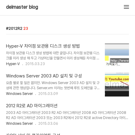
delmaster blog
2012R2
23
Hyper-V 차이점 보관용 디스크 생성 방법
차이점 보관용 디스크 생성 방법에 대한 글입니다. 차이점 보관용 디스
크를 미리 생성 해 두고 가상머신을 만들면서 미리 생성해둔 차이점 보
관용 디스크를 선택할 수 있겠습니다. 아래는 생성 순서입니다. 1. 우
Hyper-V
2015.03.23
측 작업패널의 새로만들기 2. 하드디스크 선택 3. 다음 4. 2008 R2,
7 까지는 VHD선택 2012와 8은 VHDX 선택 5. 차이점보관용 선택
Windows Server 2003 AD 설치 및 구성
6. 가상 하드디스크의 이름 입력 후 저장위치 찾아보기 7. 저장 위치
요즘 별로 할 일은 없지만. Windows Server 2003 AD 설치 및 구
선택 후 폴더 선택 8. 위치 확인 9. 원본(부모) 가상하드디스크 찾아보
성에 관한 영상입니다. Server.vm 이라는 첫번째 루트 도메인을 구
기 10. 부모 디스크 선택 11. 선택한 디스크 확인 12. 반드시 요약 정보
성하는 방법에 대한 영상이며, 2003 설치 시디가 필요합니다. [관련
Windows Server
2015.03.09
확인하여 잘못 선택/입력한것이 없는지 살펴봅시다!!!
글][Windows Server] - Windows Server 2003 sp2 다운로
드
2012 R2로 AD 마이그레이션
2003 AD 마이그레이션 2003 R2 AD 마이그레이션 2008 AD 마이그레이션 2008
R2 AD 마이그레이션 2003 또는 2003 R2에서 2012 R2로 active Directory 마이그
레이션 시 아래의 방법을 통해 진행 할 수 있습니다. 물론 2008 또는 2008 R2에서 2012
Windows Server
2015.03.06
R2 로 마이그레이션 하는것도 가능 합니다. * ADPREP * Forest prep (포리스트 스키마
작업마스터에서 실행) * adprep /forestprep * adprep32 /forestprep * Domain