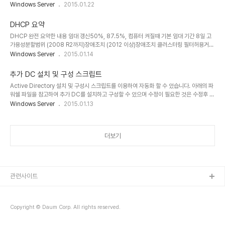
>Lanmanserver의 parameters - parameters 클릭 후 오른쪽 윈도우 영역에서 마우
Windows Server
2015.01.22
스 오른쪽버튼을 눌러 새로만들기의 DWORD값을 선택합니다. - 새로 추가될 항목이 생기
면 각 OS에 맞는 이름을 아래를 참고하여 입력하고 레지스트리 편집기를 닫음.
DHCP 요약
AutoShareWks : Windows XP/Windows 2000 Pro/Windows Vista/Windows
DHCP 완전 요약한 내용 임대 갱신50%, 87.5%, 컴퓨터 켜질때 기본 임대 기간 8일 고
7/8/8.1 인 경우 AutoShareServer : Windows 2000/2003/2008/2012 Server
가용성분할범위 (2008 R2까지)장애조치 (2012 이상)장애조치 클러스터링 필터허용거부
인 경우 - 위와..
예약MACGETMAC /V /S GETMAC /Varp -a DHCP 데이터베이스
Windows Server
2015.01.14
Windows\dhcp\dhcp.mdb로그파일용량 : 70m각 요일별로 나누기
추가 DC 설치 및 구성 스크립트
Active Directory 설치 및 구성시 스크립트를 이용하여 자동화 할 수 있습니다. 아래의 파
워쉘 파일을 참고하여 추가 DC를 설치하고 구성할 수 있으며 수정이 필요한 것은 수정후 활
용하면 되겠습니다. - 참고 [Windows Server] - 2012 R2 Active Directory 설치 및
Windows Server
2015.01.13
구성 해당 파일의 내용은 아래와 같음. # # AD DS 배포용 Windows PowerShell 스크
립트 # Import-Module ADDSDeployment Install-ADDSDomainController `
-NoGlobalCatalog:$false ` -CreateDnsDelegation:$false ` -Credential
더보기
(Get-Credential) ` -CriticalReplicati..
관련사이트
Copyright © Daum Corp. All rights reserved.