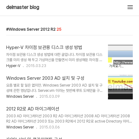
delmaster blog
Windows Server 2012 R2
25
Hyper-V 차이점 보관용 디스크 생성 방법
차이점 보관용 디스크 생성 방법에 대한 글입니다. 차이점 보관용 디스
크를 미리 생성 해 두고 가상머신을 만들면서 미리 생성해둔 차이점 보
관용 디스크를 선택할 수 있겠습니다. 아래는 생성 순서입니다. 1. 우
Hyper-V
2015.03.23
측 작업패널의 새로만들기 2. 하드디스크 선택 3. 다음 4. 2008 R2,
7 까지는 VHD선택 2012와 8은 VHDX 선택 5. 차이점보관용 선택
Windows Server 2003 AD 설치 및 구성
6. 가상 하드디스크의 이름 입력 후 저장위치 찾아보기 7. 저장 위치
요즘 별로 할 일은 없지만. Windows Server 2003 AD 설치 및 구
선택 후 폴더 선택 8. 위치 확인 9. 원본(부모) 가상하드디스크 찾아보
성에 관한 영상입니다. Server.vm 이라는 첫번째 루트 도메인을 구
기 10. 부모 디스크 선택 11. 선택한 디스크 확인 12. 반드시 요약 정보
성하는 방법에 대한 영상이며, 2003 설치 시디가 필요합니다. [관련
Windows Server
2015.03.09
확인하여 잘못 선택/입력한것이 없는지 살펴봅시다!!!
글][Windows Server] - Windows Server 2003 sp2 다운로
드
2012 R2로 AD 마이그레이션
2003 AD 마이그레이션 2003 R2 AD 마이그레이션 2008 AD 마이그레이션 2008
R2 AD 마이그레이션 2003 또는 2003 R2에서 2012 R2로 active Directory 마이그
레이션 시 아래의 방법을 통해 진행 할 수 있습니다. 물론 2008 또는 2008 R2에서 2012
Windows Server
2015.03.06
R2 로 마이그레이션 하는것도 가능 합니다. * ADPREP * Forest prep (포리스트 스키마
작업마스터에서 실행) * adprep /forestprep * adprep32 /forestprep * Domain