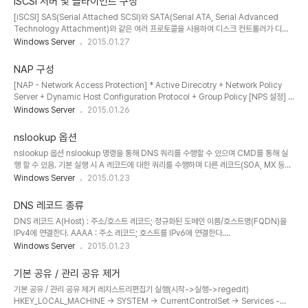
iSCSI 서버 및 클라이언트 구성
prep (인프라스트럭처 작업 마스터에서 실행) * adprep /domainprep /gpprep *
[iSCSI] SAS(Serial Attached SCSI)와 SATA(Serial ATA, Serial Advanced
RODC prep * adprep /rodcprep 아래의 순서를 따라 진행하면 됩니다..
Technology Attachment)와 같은 여러 프로토콜을 사용하여 디스크 컨트롤러가 디스
크 드라이브와 통신. 이러한 프로토콜은 읽기 및 쓰기 요청과 같은 명령이 패키지되어 컨트
Windows Server
2015.01.27
롤러와 디스크 드라이브 간에 전송되는 방법을 결정하는 미리 정의된 표준. iSCSI 프로토콜
은 TCP/IP 패킷에서 SCSI 명령을 캡슐화하여 SCSI 표준을 확장합니다. 이러한 명령은
NAP 구성
TCP/IP 네트워크를 통해 전송되므로 서버가 SAN(저장 영역 네트워크)의 저장소에 액세스
[NAP - Network Access Protection] * Active Direcotry + Network Policy
할 수 있습니다. 따라서 중앙 집중식 백업 및 원격 시스템 복구를 비롯하여 통합형 저장소를
Server + Dynamic Host Configuration Protocol + Group Policy [NPS 설정] *
쉽게 구현하고 중앙에서 관리할 수 있습니..
NAP 구성 -> 네트워크 연결방법 [DHCP] -> RADIUS 클라이언트 -> DHCP 범위 ->
Windows Server
2015.01.26
컴퓨터 그룹 [설정 또는 넘김] -> 업데이트 관리서버 그룹 -> 상태 정책 정의 -> 끝. *
NPS -> 시스템 상태 검사기 -> Windows 보안 상태 검사기 -> 설정 -> 기본 구성 ->
nslookup 옵션
방화벽만 체크(테스트를위해) [정책 설정] * NAP 클라이언트 구성 * 컴퓨터 구성 -> 정책
nslookup 옵션 nslookup 명령을 통해 DNS 쿼리를 수행할 수 있으며 CMD를 통해 실
-> Windows 설정 -> 보안 설정 -> 네트워크 액세스 ..
행 할 수 있음. 기본 실행 시 A 레코드에 대한 쿼리를 수행하며 다른 레코드(SOA, MX 등등)
에 대한 쿼리는 아래의 옵션을 통해 변경할 수 있다. A 레코드 쿼리(nslookup 실행 시 기본
Windows Server
2015.01.23
값임.) set type=A SOA 레코드 쿼리 set type=soa MX 레코드 쿼리 set type=mx
TXT 레코드 쿼리 set type=txt 모든 레코드 쿼리 set type=all 쿼리할 DNS 서버를 변
DNS 레코드 종류
경 할때는 아래의 옵션을 통해 가능함. server 예) KT DNS에 쿼리 server
DNS 레코드 A(Host) : 주소/호스트 레코드; 정규화된 도메인 이름/호스트명(FQDN)을
168.126.63.1 또는 server kns.kornet.net 끝.
IPv4에 연결한다. AAAA : 주소 레코드; 호스트를 IPv6에 연결한다.
CNAME(Canonical NAME): 별칭 레코드; 실제 호스트명(A레코드)과 연결되는 별칭,별
Windows Server
2015.01.23
명을 정의 한다. MX(Mail Exchange) : 메일 교환 레코드; 메일서버(사서함)에 도달할 수
있는 라우팅정보(메일서버)를 제공한다. SRV(SeRVice) : 서비스 위치 레코드; 비슷한
기본 공유 / 관리 공유 제거
TCP/IP 서비스를 제공하는 다수의 서버 위치 정보를 제공한다. PTR(PoinTeR) : 포인터
기본 공유 / 관리 공유 제거 레지스트리편집기 실행(시작->실행->regedit)
리소스 레코드; 다른 DNS레코드를 가리킴, 역방향 조회에서 A레코드를 가리킬때 사용한
HKEY_LOCAL_MACHINE → SYSTEM → CurrentControlSet → Services -
다. SOA(Start Of Authority) : 권..