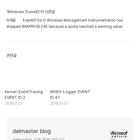
'Windows EventID'의 다른글
현재글
EventID:5612 Windows Management Instrumentation has
stopped WMIPRVSE.EXE because a quota reached a warning value.
관련글
Kernel-EventTracing
WHEA-Logger EVENT
EVENT ID 2
ID 47
2018.11.01
2018.11.01
delmaster blog
delmaster 님의 블로그입니다.