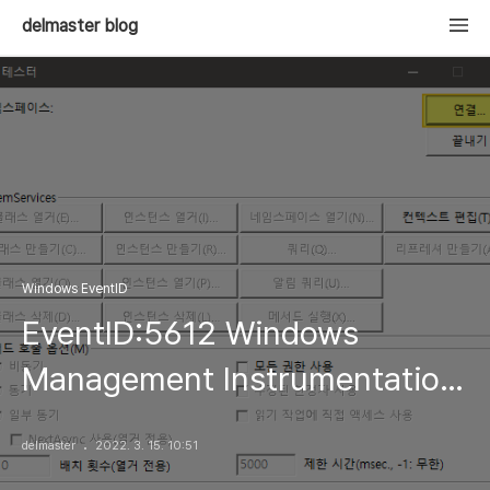
delmaster blog
Windows EventID
EventID:5612 Windows
Management Instrumentation
has stopped WMIPRVSE.EXE
delmaster
2022. 3. 15. 10:51
because a quota reached a