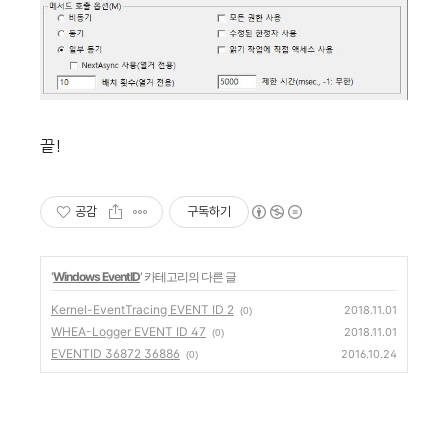
끝!
공감
구독하기
'
Windows EventID
' 카테고리의 다른 글
Kernel-EventTracing EVENT ID 2
2018.11.01
(0)
WHEA-Logger EVENT ID 47
2018.11.01
(0)
EVENTID 36872 36886
2016.10.24
(0)