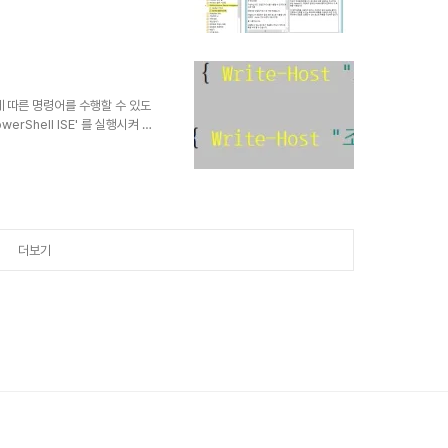
emoting -Force 2. 관리
Set-Item
e -Force 만약 정책을 사용한다면
TrustedHostList' 부분에
 컴퓨터를 정의 할 수 도 있습
에 따른 명령어를 수행할 수 있도
rShell ISE' 를 실행시켜 작
에 맞을때 뒤의 'Write-
100) { Write-Host "조건
에 맞습니다." } IF문의 조건에 맞지
-eq 10) { Write-Host
않습니다" } 조건을 ..
더보기