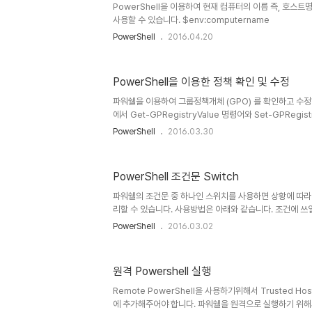
PowerShell을 이용하여 현재 컴퓨터의 이름 즉, 호스
사용할 수 있습니다. $env:computername
PowerShell
2016.04.20
PowerShell을 이용한 정책 확인 및 수정
파워쉘을 이용하여 그룹정책개체 (GPO) 를 확인하고 수정하
에서 Get-GPRegistryValue 명령어와 Set-GPRegi
리 기반 정책에 대한 정책 내용 확인과 정책 수정을 할 수 
PowerShell
2016.03.30
벽 정책내의 규칙을 수정하기 위해 시작되었으나 각 규칙의
및 삭제만 가능했습니다.일반적인 레지스트리 기반 정책은
합니다. 아래 예제는 제어판 사용에 대한 정책과 방화벽 정
PowerShell 조건문 Switch
[제어판 정책] 1. '제어판 사용 금지 정책' 생성 후 내용 확
Registry 파일을 확인하기 위해 경로 확인 3. C:\Windo..
파워쉘의 조건문 중 하나인 스위치를 사용하면 상황에 따라 '
리할 수 있습니다. 사용방법은 아래와 같습니다. 조건에 쓰일
'5' 라는 값을 대입 switch (5) { 1 { Write "1입니다." } 2 
PowerShell
2016.03.02
Write "3입니다." } 4 { write "4입니다." } 5 { write "5입
중에 없습니다." } } 상기 내용에 변수를 사용하면 아래와 
$input = 3 switch ($input) { 1 { Write "1입니다." } 2
원격 Powershell 실행
Write "3입니다." } 4 { write "..
Remote PowerShell을 사용하기위해서 Trusted H
에 추가해주어야 합니다. 파워쉘을 원격으로 실행하기 위해