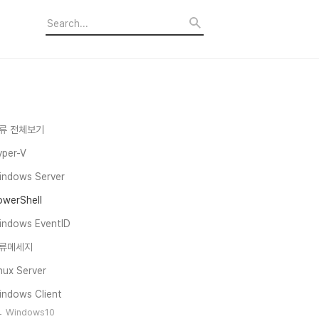
류 전체보기
yper-V
indows Server
owerShell
indows EventID
류메세지
nux Server
indows Client
Windows10