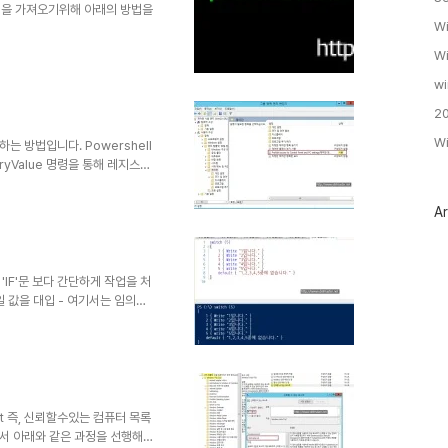
트명을 가져오기위해 아래의 방법을
Wi
Wi
wi
20
Wi
는 방법입니다. Powershell
stryValue 명령을 통해 레지스트
있겠습니다. 파워쉘을 통해 방화
 수정은 불가능하고 규칙의 생성
Ar
 정책 설정을 변경하는것이 가능
책내의 규칙에 대한 내용입니다.
인 2. 실제 경로로 이동하여
IF'문 보다 간단하게 작업을 처
 값을 대입 - 여기서는 임의로
{ Write "2입니다." } 3 {
니다." } default { "1,2,3,4,5
같이 사용될 수 있겠습니다.
 { Write "2입니다." } 3 {
ost 즉, 신뢰할수있는 컴퓨터 목록
서 아래와 같은 과정을 선행해주