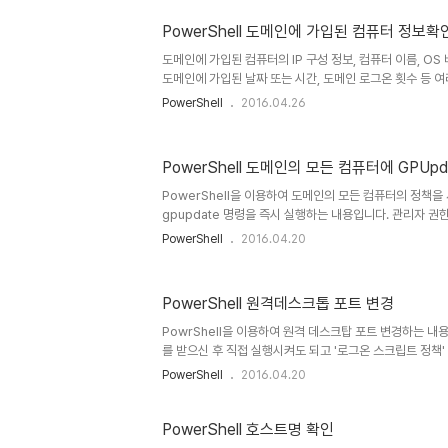
를 약간 수정하여 도메인의 모든 컴퓨터를 일괄 등록할 수
우클릭 > 'PowerShell에서 실행'..
PowerShell 도메인에 가입된 컴퓨터 정보확
도메인에 가입된 컴퓨터의 IP 구성 정보, 컴퓨터 이름, OS 버전
도메인에 가입된 날짜 또는 시간, 도메인 로그온 횟수 등 
습니다. 아래의 파워쉘 스크립트를 통해서 쉽게 확인이 가
PowerShell
2016.04.26
우클릭하여 'PowerShell 에서 실행' 을 클릭하면 아래와
력되는 내용은 컴퓨터 이름, 컴퓨터의 DNS 이름, IPv4 주소
팩여부, 도메인에 가입된 시간, 변경된 시간, 각 컴퓨터의 
PowerShell 도메인의 모든 컴퓨터에 GPUpd
활성화여부, SID 입니다. 아래는 스크립트의 내용입니다. $Te
select DNSRoot | ConvertTo..
PowerShell을 이용하여 도메인의 모든 컴퓨터의 정책을 새
gpupdate 명령을 즉시 실행하는 내용입니다. 관리자 
스크립트 실행권한을 체크하고 관리자 권한이 아닐경우 '현
PowerShell
2016.04.20
한으로 자동 재실행됩니다.' 라는 메세지를 출력합니다. 
로 실행 후 경로 찾아가서 실행하실 필요없이. 그냥 우클릭해서 
튼 누르시면 알아서 관리자로 전환되어 집니다. 스크립트내의
PowerShell 원격데스크톱 포트 변경
gpupdate 명령이 정상 동작하기 위해서 대상 컴퓨터들
오픈 작업이 필요합니다. '원격 예약된 작업 관리(RPC)' '
PowrShell을 이용하여 원격 데스크탑 포트 변경하는 
를 받으신 후 직접 실행시켜도 되고 '로그온 스크립트 정책
53389로 지정되어 있으며 변경해서 사용하면됩니다. 아
PowerShell
2016.04.20
시면 되겠습니다. Set-ItemProperty "HKLM:SYSTEM\Cu
Server\WinStations\RDP-Tcp" -Name PortNumber
PowerShell 호스트명 확인