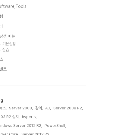
oftware,Tools
험
타
강생 메뉴
기본설정
실습
스
벤트
ag
눅스,
Server 2008,
강의,
AD,
Server 2008 R2,
003 R2 설치,
hyper-v,
ndows Server 2012 R2,
PowerShell,
rver Core,
Server 2012 R2,