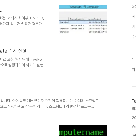
 있게 만들어 두었습니다. 아래의 파일을다운로드 받으신후, 해당파일
S
인
시
, 서비스팩 여부, DN, SID,
여러가지 정보가 필요한 경우가 있
기
능하겠습니다. 위의 스크립트를
 같은 결과로 출력됩니다. 상기 출
수
, DN, OS버전, OS의 서비스
마지막 로그온 시간, 로그온횟수,
ate 즉시 실행
mp = get-ADDomain |
로 고침 하기 위해 invoke-
뉴
권한으로 실행되어야 하기에 실행시
이
재 실행은 종료되며, 관리자 권
그렇기에 파워쉘을 관리자 권한으
'PowerShell에서 실행' 버
 핵심 명령어인 invoke-
에 아래 두가지의 방화벽 인바운드
원격 예약된 작업관..
내용입니다. 정상 실행에는 관리자 권한이 필요합니다. 아래의 스크립트
T
' 으로 실행하셔도 잘 돌아 갑니다. 스크립트내의 변경할 포트는
리
래는 파일의 내용입니다. 포트 변경은 아래의 붉은글씨 부분을 수정하
2
rrentControlSet\Control\Terminal
 -Value 53389 Restart-Service termservice -Force
Wi
Se