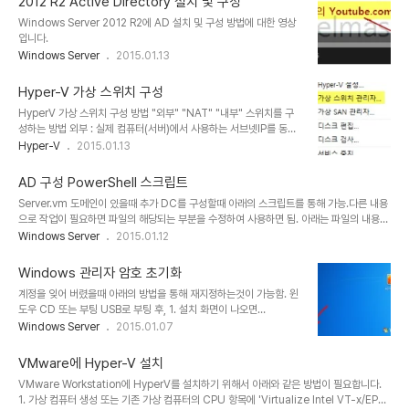
2012 R2 Active Directory 설치 및 구성
Windows Server 2012 R2에 AD 설치 및 구성 방법에 대한 영상
입니다.
Windows Server
2015.01.13
Hyper-V 가상 스위치 구성
HyperV 가상 스위치 구성 방법 "외부" "NAT" "내부" 스위치를 구
성하는 방법 외부 : 실제 컴퓨터(서버)에서 사용하는 서브넷IP를 동일
하게 사용가능 NAT : 내부 어댑터로 생성 후 "외부" 어댑터의 공유 기
Hyper-V
2015.01.13
능을 통해 NAT 구성 내부 : 가상머신과 호스트 컴퓨터 사이에서만 사
용 가능한 네트워크 1. HyperV 관리 콘솔에서 실행 2. 외부 가상 스
AD 구성 PowerShell 스크립트
위치 생성 3. 이름을 "외부" 로 설정 4. 내부 가상 스위치 추가 5.
Server.vm 도메인이 있을때 추가 DC를 구성할때 아래의 스크립트를 통해 가능.다른 내용
NAT 어댑터로 사용할 예정이므로 이름을 "NAT"로 지정 6. 새로운
으로 작업이 필요하면 파일의 해당되는 부분을 수정하여 사용하면 됨. 아래는 파일의 내용
내부 가상스위치 생성 7. 내부에서만 사용할 예정이므로 이름을 "내
## AD DS 배포용 Windows PowerShell 스크립트# Import-Module
Windows Server
2015.01.12
부"로 지정 상기 내용까지 적용 됨을 확인 후, 확인버튼을 눌러 창 닫
ADDSDeploymentInstall-ADDSDomainController `-
음. 8. "외부"에대한 설정 시작 9. 속성 10. 공유 기능을 ..
NoGlobalCatalog:$false `-CreateDnsDelegation:$false `-Credential
Windows 관리자 암호 초기화
(Get-Credential) `-CriticalReplicationOnly:$false `-DatabasePath
계정을 잊어 버렸을때 아래의 방법을 통해 재지정하는것이 가능함. 윈
"C:\Windows\NTDS" `-DomainName "server.vm" `-InstallDns:$true `-
도우 CD 또는 부팅 USB로 부팅 후, 1. 설치 화면이 나오면
LogPat..
Shift+F10을 눌러 CMD 창을 띄움. 2. C: 또는 D:를 입력해서 윈도
Windows Server
2015.01.07
우가 설치된 드라이브로 이동 3. 아래의 명령을 통해 utilman.exe가
있는 경로로 이동cd windows\system32 4. utilman.exe의 이
VMware에 Hyper-V 설치
름 변경move .\utilman.exe .\utilman.exe_ 5. cmd를
VMware Workstation에 HyperV를 설치하기 위해서 아래와 같은 방법이 필요합니다.
utilman으로 복사copy .\cmd.exe .\utilman.exe 6. 재부팅 7.
1. 가상 컴퓨터 생성 또는 기존 가상 컴퓨터의 CPU 항목에 'Virtualize Intel VT-x/EPT
윈도우 부팅 후 아래의 버튼을 누르면 CMD 창이 뜸. 8. CMD 창에