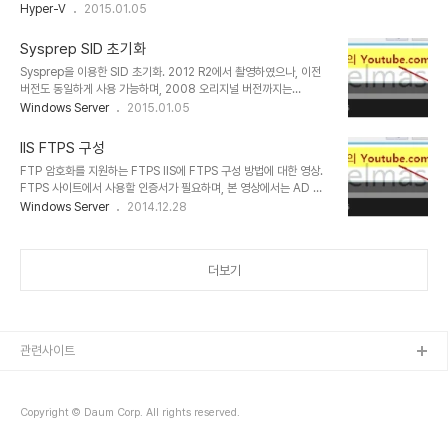
or AMD-V/RVI 항목 체크 2. 가상 컴퓨터의 실제 파일이 있는 경로로 이동 후 '가상컴퓨터
Hyper-V
2015.01.05
서 아래의 명령어 입력 후 암호 재 지정net user administrator *
명.vmx' 파일을 메모장으로 열어 아래 내용 추가 hypervisor.cpuid.v0 = "FALSE" 3.
9. 변경된..
끝.
Sysprep SID 초기화
Sysprep을 이용한 SID 초기화. 2012 R2에서 촬영하였으나, 이전
버전도 동일하게 사용 가능하며, 2008 오리지널 버전까지는
NewSID를 사용하는것이 더 편리합니다..
Windows Server
2015.01.05
IIS FTPS 구성
FTP 암호화를 지원하는 FTPS IIS에 FTPS 구성 방법에 대한 영상.
FTPS 사이트에서 사용할 인증서가 필요하며, 본 영상에서는 AD CS
를 설치해 촬영하였음. 서버구성의 인증서와 FTPS 사이트의 인증서
Windows Server
2014.12.28
는 동일 해야함. 만약 일반 FTP의 구성이 되어있지 않다면 아래 페이
지를 참고하여 구성한 뒤 본 영상의 FTPS 사이트 생성과정을 거치면
됨. IIS FTP 구성
더보기
관련사이트
Copyright © Daum Corp. All rights reserved.